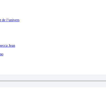
 de l’univers
becca Jean
mo