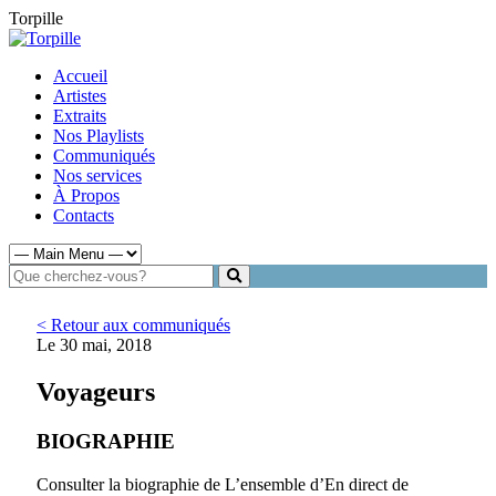
Torpille
Accueil
Artistes
Extraits
Nos Playlists
Communiqués
Nos services
À Propos
Contacts
< Retour aux communiqués
Le 30 mai, 2018
Voyageurs
BIOGRAPHIE
Consulter la biographie de L’ensemble d’En direct de