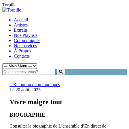
Torpille
Accueil
Artistes
Extraits
Nos Playlists
Communiqués
Nos services
À Propos
Contacts
< Retour aux communiqués
Le 20 août, 2025
Vivre malgré tout
BIOGRAPHIE
Consulter la biographie de L’ensemble d’En direct de