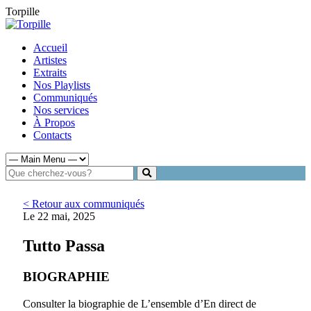
Torpille
Accueil
Artistes
Extraits
Nos Playlists
Communiqués
Nos services
À Propos
Contacts
< Retour aux communiqués
Le 22 mai, 2025
Tutto Passa
BIOGRAPHIE
Consulter la biographie de L’ensemble d’En direct de