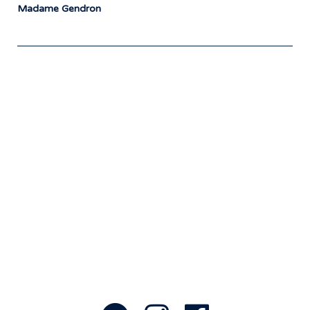
Madame Gendron
Notre travail prend tout son sens grâce
aux artistes : des passionnés,
communicateurs d’émotions peignant
des tableaux sonores qui nous font
voyager. À nous de les exposer et les
faire rayonner! »
- Jean-François Blanchet, président