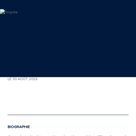
< RETOUR AUX COMMUNIQUÉS
LE 30 AOÛT, 2016
«
BIOGRAPHIE