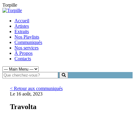
Torpille
Accueil
Artistes
Extraits
Nos Playlists
Communiqués
Nos services
À Propos
Contacts
< Retour aux communiqués
Le 16 août, 2023
Travolta