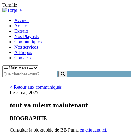
Torpille
Accueil
Artistes
Extraits
Nos Playlists
Communiqués
Nos services
À Propos
Contacts
< Retour aux communiqués
Le 2 mai, 2025
tout va mieux maintenant
BIOGRAPHIE
Consulter la biographie de BB Puma
en cliquant ici.