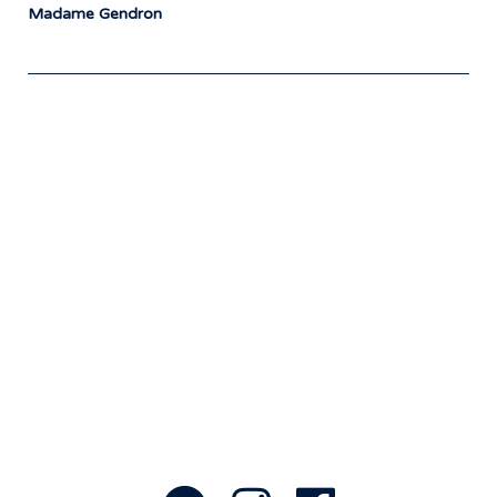
Madame Gendron
Notre travail prend tout son sens grâce
aux artistes : des passionnés,
communicateurs d’émotions peignant
des tableaux sonores qui nous font
voyager. À nous de les exposer et les
faire rayonner! »
- Jean-François Blanchet, président