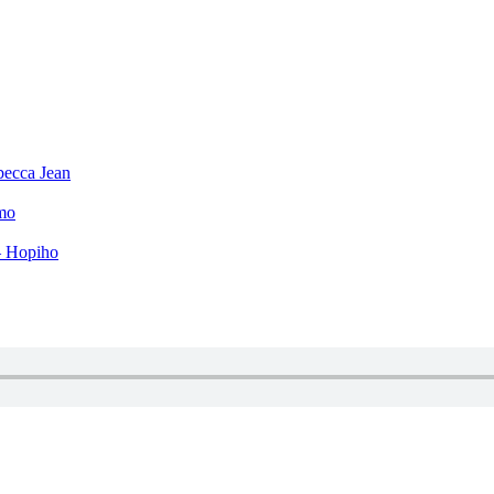
becca Jean
mo
– Hopiho