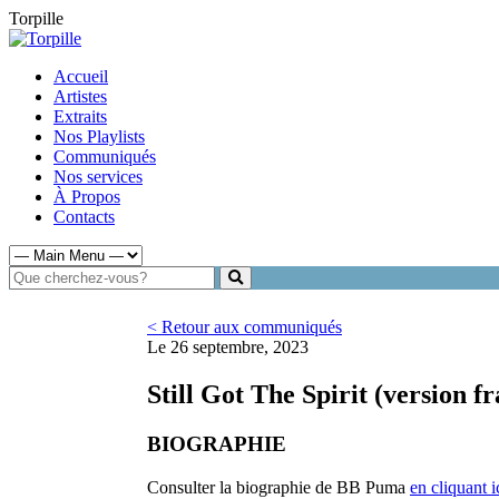
Torpille
Accueil
Artistes
Extraits
Nos Playlists
Communiqués
Nos services
À Propos
Contacts
< Retour aux communiqués
Le 26 septembre, 2023
Still Got The Spirit (version 
BIOGRAPHIE
Consulter la biographie de BB Puma
en cliquant i