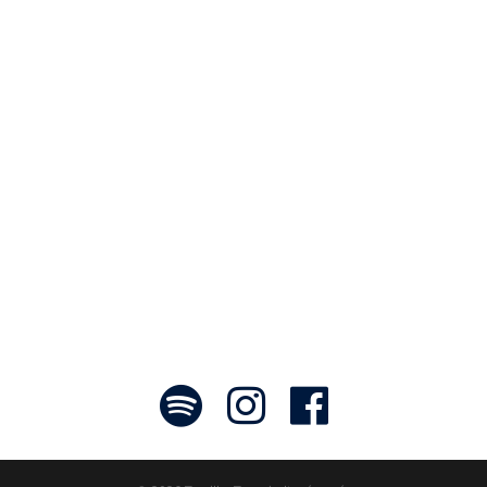
Notre travail prend tout son sens grâce
aux artistes : des passionnés,
communicateurs d’émotions peignant
des tableaux sonores qui nous font
voyager. À nous de les exposer et les
faire rayonner! »
- Jean-François Blanchet, président