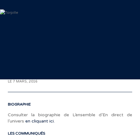
< RETOUR AUX COMMUNIQUÉS
LE 7 MARS, 2016
BIOGRAPHIE
Consulter la biographie de L’ensemble d’En direct de
l’univers
en cliquant ici.
«
LES COMMUNIQUÉS