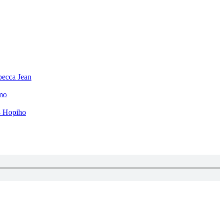
becca Jean
mo
– Hopiho