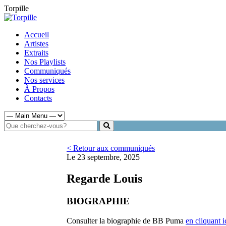
Torpille
Accueil
Artistes
Extraits
Nos Playlists
Communiqués
Nos services
À Propos
Contacts
< Retour aux communiqués
Le 23 septembre, 2025
Regarde Louis
BIOGRAPHIE
Consulter la biographie de BB Puma
en cliquant i