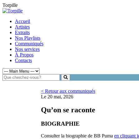
Torpille
Accueil
Artistes
Extraits
Nos Playlists
Communiqués
Nos services
À Propos
Contacts
< Retour aux communiqués
Le 20 mai, 2026
Qu’on se raconte
BIOGRAPHIE
Consulter la biographie de BB Puma
en cliquant i