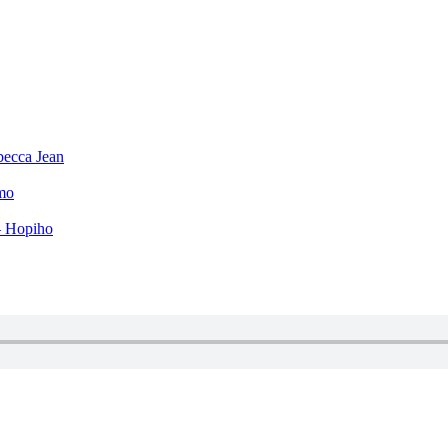
becca Jean
mo
– Hopiho