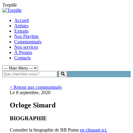
Torpille
Accueil
Artistes
Extraits
Nos Playlists
Communiqués
Nos services
À Propos
Contacts
< Retour aux communiqués
Le 8 septembre, 2020
Orloge Simard
BIOGRAPHIE
Consulter la biographie de BB Puma
en cliquant ici.