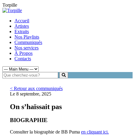
Torpille
Accueil
Artistes
Extraits
Nos Playlists
Communiqués
Nos services
À Propos
Contacts
< Retour aux communiqués
Le 8 septembre, 2025
On s’haïssait pas
BIOGRAPHIE
Consulter la biographie de BB Puma
en cliquant ici.