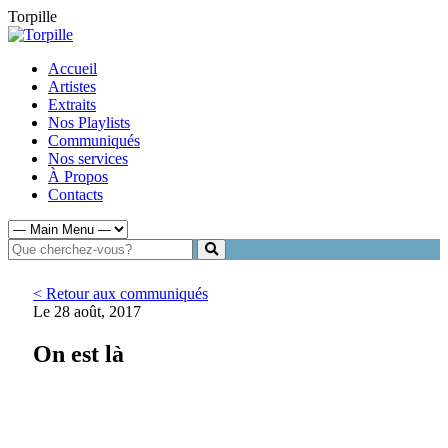
Torpille
Accueil
Artistes
Extraits
Nos Playlists
Communiqués
Nos services
À Propos
Contacts
< Retour aux communiqués
Le 28 août, 2017
On est là