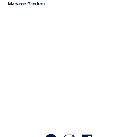
Madame Gendron
Notre travail prend tout son sens grâce
aux artistes : des passionnés,
communicateurs d’émotions peignant
des tableaux sonores qui nous font
voyager. À nous de les exposer et les
faire rayonner! »
- Jean-François Blanchet, président