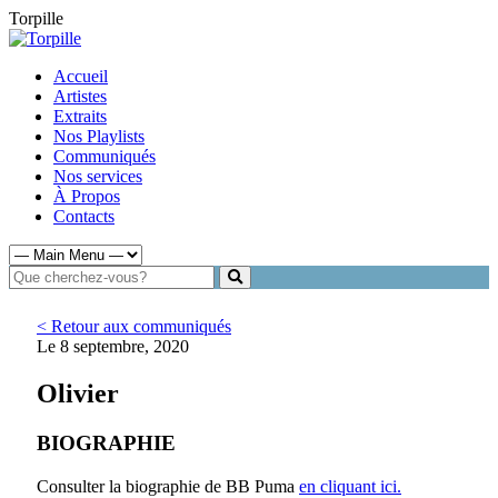
Torpille
Accueil
Artistes
Extraits
Nos Playlists
Communiqués
Nos services
À Propos
Contacts
< Retour aux communiqués
Le 8 septembre, 2020
Olivier
BIOGRAPHIE
Consulter la biographie de BB Puma
en cliquant ici.