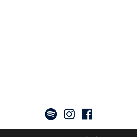
Notre travail prend tout son sens grâce
aux artistes : des passionnés,
communicateurs d’émotions peignant
des tableaux sonores qui nous font
voyager. À nous de les exposer et les
faire rayonner! »
- Jean-François Blanchet, président