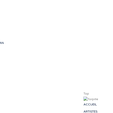
artis
d’émotions
font voy
-
EAN
Top
ACCUEIL
ARTISTES