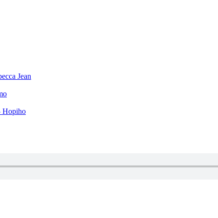
becca Jean
mo
– Hopiho