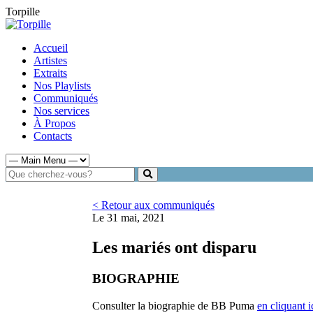
Torpille
Accueil
Artistes
Extraits
Nos Playlists
Communiqués
Nos services
À Propos
Contacts
< Retour aux communiqués
Le 31 mai, 2021
Les mariés ont disparu
BIOGRAPHIE
Consulter la biographie de BB Puma
en cliquant i