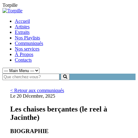
Torpille
Accueil
Artistes
Extraits
Nos Playlists
Communiqués
Nos services
À Propos
Contacts
< Retour aux communiqués
Le 20 Décembre, 2025
Les chaises berçantes (le reel à
Jacinthe)
BIOGRAPHIE