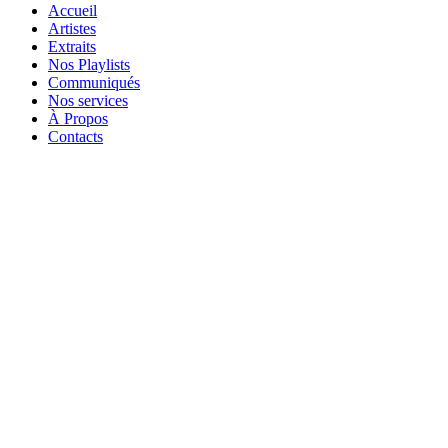
Accueil
Artistes
Extraits
Nos Playlists
Communiqués
Nos services
À Propos
Contacts