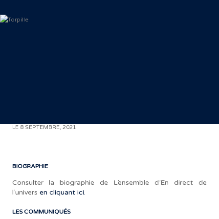
L
< RETOUR AUX COMMUNIQUÉS
LE 8 SEPTEMBRE, 2021
BIOGRAPHIE
Consulter la biographie de L’ensemble d’En direct de
l’univers
en cliquant ici.
«
LES COMMUNIQUÉS