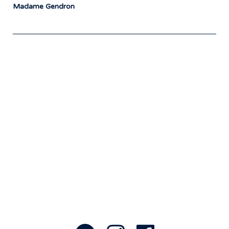
Madame Gendron
Notre travail prend tout son sens grâce
aux artistes : des passionnés,
communicateurs d’émotions peignant
des tableaux sonores qui nous font
voyager. À nous de les exposer et les
faire rayonner! »
- Jean-François Blanchet, président