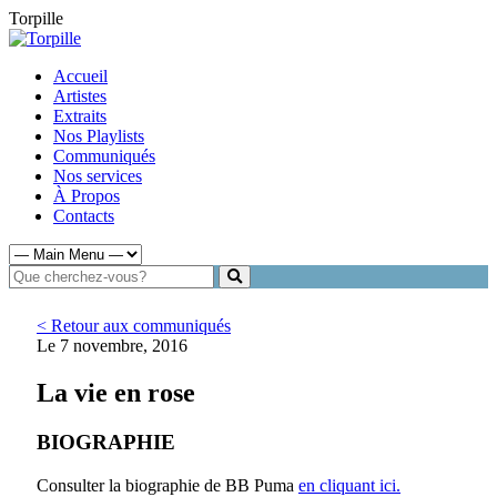
Torpille
Accueil
Artistes
Extraits
Nos Playlists
Communiqués
Nos services
À Propos
Contacts
< Retour aux communiqués
Le 7 novembre, 2016
La vie en rose
BIOGRAPHIE
Consulter la biographie de BB Puma
en cliquant ici.