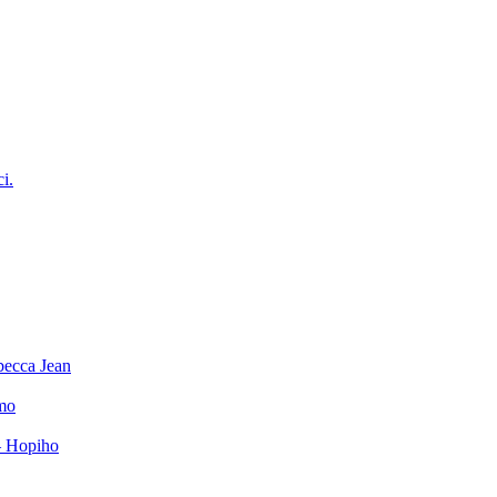
ci.
becca Jean
mo
– Hopiho