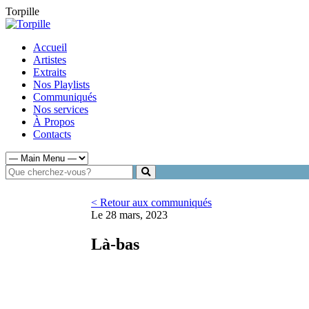
Torpille
Accueil
Artistes
Extraits
Nos Playlists
Communiqués
Nos services
À Propos
Contacts
< Retour aux communiqués
Le 28 mars, 2023
Là-bas