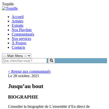
Torpille
Accueil
Artistes
Extraits
Nos Playlists
Communiqués
Nos services
À Propos
Contacts
< Retour aux communiqués
Le 28 octobre, 2021
Jusqu’au bout
BIOGRAPHIE
Consulter la biographie de L’ensemble d’En direct de