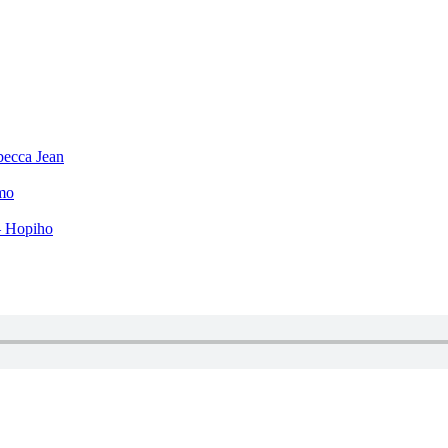
becca Jean
mo
– Hopiho