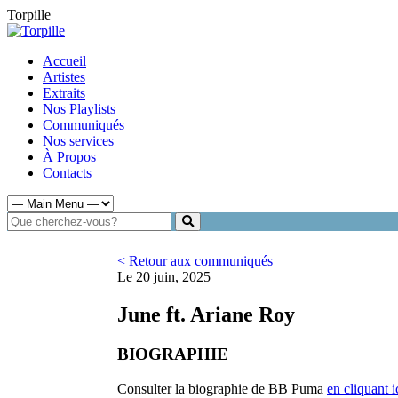
Torpille
Accueil
Artistes
Extraits
Nos Playlists
Communiqués
Nos services
À Propos
Contacts
< Retour aux communiqués
Le 20 juin, 2025
June ft. Ariane Roy
BIOGRAPHIE
Consulter la biographie de BB Puma
en cliquant i