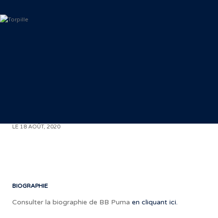
J
< RETOUR AUX COMMUNIQUÉS
LE 18 AOÛT, 2020
V
BIOGRAPHIE
Consulter la biographie de BB Puma
en cliquant ici.
«