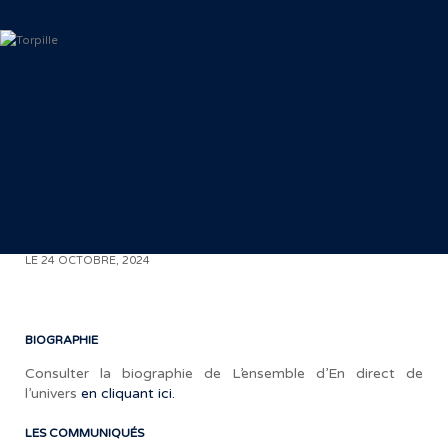
J
< RETOUR AUX COMMUNIQUÉS
LE 24 OCTOBRE, 2024
BIOGRAPHIE
Consulter la biographie de L’ensemble d’En direct de
l’univers
en cliquant ici.
«
LES COMMUNIQUÉS