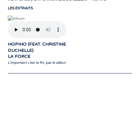
LES EXTRAITS
HOPIHO (FEAT. CHRISTINE
DUCHELLE)
LA FORCE
L'important c'est la fin, pas le début
Notre travail prend tout son sens grâce
aux artistes : des passionnés,
communicateurs d’émotions peignant
des tableaux sonores qui nous font
voyager. À nous de les exposer et les
faire rayonner! »