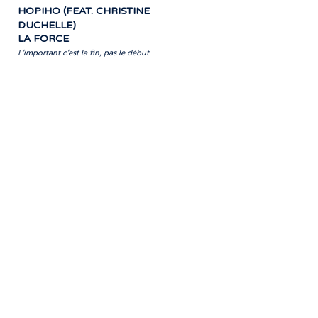
HOPIHO (FEAT. CHRISTINE
DUCHELLE)
LA FORCE
L'important c'est la fin, pas le début
Notre travail prend tout son sens grâce
aux artistes : des passionnés,
communicateurs d’émotions peignant
des tableaux sonores qui nous font
voyager. À nous de les exposer et les
faire rayonner! »
- Jean-François Blanchet, président