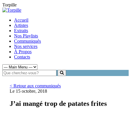
Torpille
Accueil
Artistes
Extraits
Nos Playlists
Communiqués
Nos services
À Propos
Contacts
< Retour aux communiqués
Le 15 octobre, 2018
J’ai mangé trop de patates frites