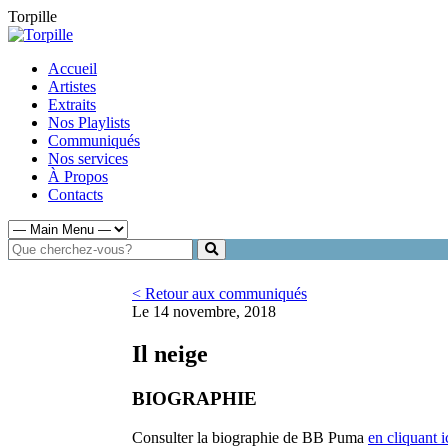
Torpille
Accueil
Artistes
Extraits
Nos Playlists
Communiqués
Nos services
À Propos
Contacts
< Retour aux communiqués
Le 14 novembre, 2018
Il neige
BIOGRAPHIE
Consulter la biographie de BB Puma
en cliquant i