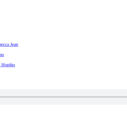
becca Jean
mo
– Hopiho