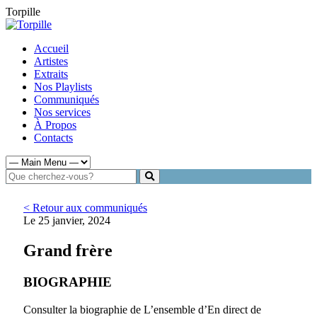
Torpille
Accueil
Artistes
Extraits
Nos Playlists
Communiqués
Nos services
À Propos
Contacts
< Retour aux communiqués
Le 25 janvier, 2024
Grand frère
BIOGRAPHIE
Consulter la biographie de L’ensemble d’En direct de