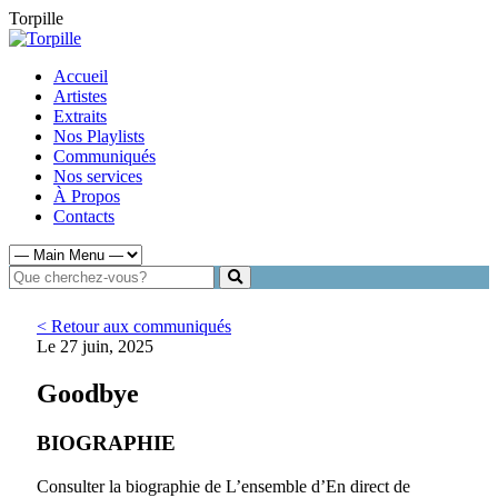
Torpille
Accueil
Artistes
Extraits
Nos Playlists
Communiqués
Nos services
À Propos
Contacts
< Retour aux communiqués
Le 27 juin, 2025
Goodbye
BIOGRAPHIE
Consulter la biographie de L’ensemble d’En direct de