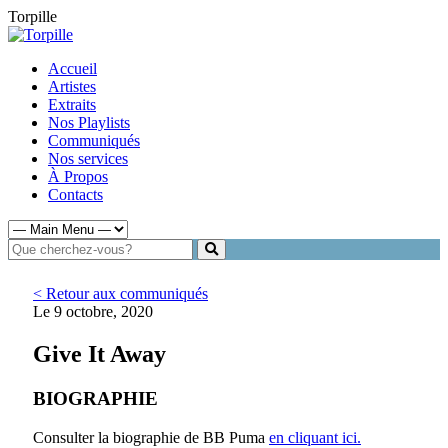
Torpille
Accueil
Artistes
Extraits
Nos Playlists
Communiqués
Nos services
À Propos
Contacts
< Retour aux communiqués
Le 9 octobre, 2020
Give It Away
BIOGRAPHIE
Consulter la biographie de BB Puma
en cliquant ici.