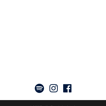
Notre travail prend tout son sens grâce
aux artistes : des passionnés,
communicateurs d’émotions peignant
des tableaux sonores qui nous font
voyager. À nous de les exposer et les
faire rayonner! »
- Jean-François Blanchet, président