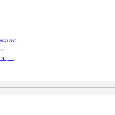
becca Jean
mo
– Hopiho