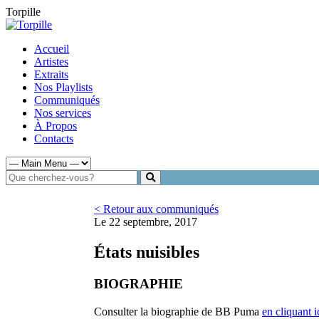
Torpille
Accueil
Artistes
Extraits
Nos Playlists
Communiqués
Nos services
À Propos
Contacts
< Retour aux communiqués
Le 22 septembre, 2017
États nuisibles
BIOGRAPHIE
Consulter la biographie de BB Puma
en cliquant i