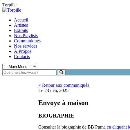
Torpille
Accueil
Artistes
Extraits
Nos Playlists
Communiqués
Nos services
À Propos
Contacts
< Retour aux communiqués
Le 23 mai, 2025
Envoye à maison
BIOGRAPHIE
Consulter la biographie de BB Puma
en cliquant i