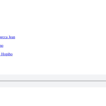
becca Jean
mo
– Hopiho