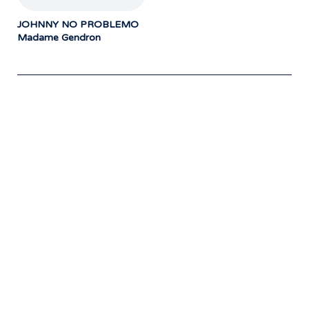
JOHNNY NO PROBLEMO
Madame Gendron
Notre travail prend tout son sens grâce
aux artistes : des passionnés,
communicateurs d’émotions peignant
des tableaux sonores qui nous font
voyager. À nous de les exposer et les
faire rayonner! »
- Jean-François Blanchet, président