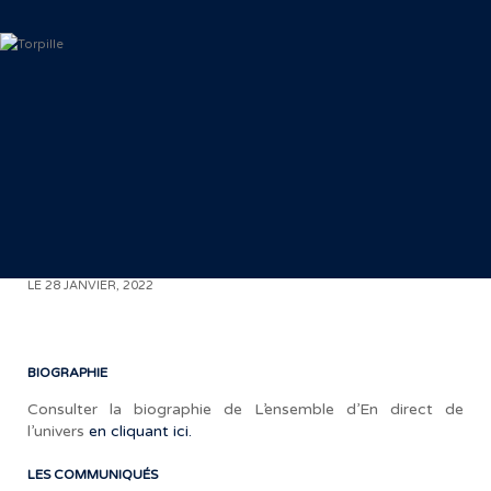
< RETOUR AUX COMMUNIQUÉS
LE 28 JANVIER, 2022
É
BIOGRAPHIE
Consulter la biographie de L’ensemble d’En direct de
l’univers
en cliquant ici.
«
LES COMMUNIQUÉS