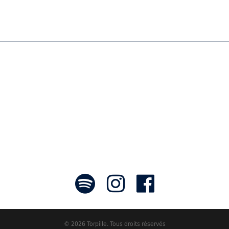
es tableaux sonores qui nous font voyage
rayonner! »
- Jean-François Blanchet, président
© 2026 Torpille. Tous droits réservés