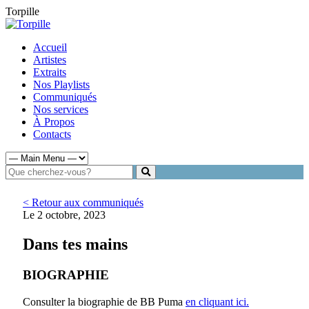
Torpille
Accueil
Artistes
Extraits
Nos Playlists
Communiqués
Nos services
À Propos
Contacts
< Retour aux communiqués
Le 2 octobre, 2023
Dans tes mains
BIOGRAPHIE
Consulter la biographie de BB Puma
en cliquant ici.