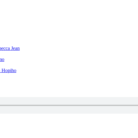
becca Jean
mo
– Hopiho