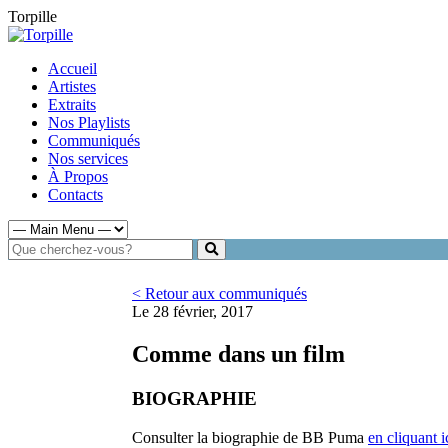
Torpille
Accueil
Artistes
Extraits
Nos Playlists
Communiqués
Nos services
À Propos
Contacts
< Retour aux communiqués
Le 28 février, 2017
Comme dans un film
BIOGRAPHIE
Consulter la biographie de BB Puma
en cliquant i