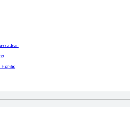
becca Jean
mo
– Hopiho