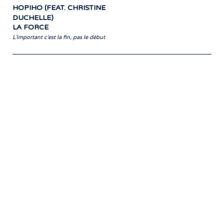
HOPIHO (FEAT. CHRISTINE
DUCHELLE)
LA FORCE
L'important c'est la fin, pas le début
Notre travail prend tout son sens grâce
aux artistes : des passionnés,
communicateurs d’émotions peignant
des tableaux sonores qui nous font
voyager. À nous de les exposer et les
faire rayonner! »
- Jean-François Blanchet, président