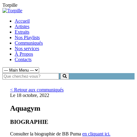
Torpille
Accueil
Artistes
Extraits
Nos Playlists
Communiqués
Nos services
À Propos
Contacts
< Retour aux communiqués
Le 18 octobre, 2022
Aquagym
BIOGRAPHIE
Consulter la biographie de BB Puma
en cliquant ici.