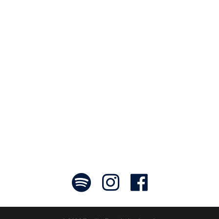
Notre travail prend tout son sens grâce
aux artistes : des passionnés,
communicateurs d’émotions peignant
des tableaux sonores qui nous font
voyager. À nous de les exposer et les
faire rayonner! »
- Jean-François Blanchet, président