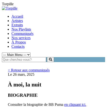
Torpille
Accueil
Artistes
Extraits
Nos Playlists
Communiqués
Nos services
À Propos
Contacts
< Retour aux communiqués
Le 26 mars, 2025
À moi, la nuit
BIOGRAPHIE
Consulter la biographie de BB Puma
en cliquant ici.