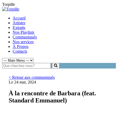
Torpille
Accueil
Artistes
Extraits
Nos Playlists
Communiqués
Nos services
À Propos
Contacts
< Retour aux communiqués
Le 24 mai, 2024
À la rencontre de Barbara (feat.
Standard Emmanuel)